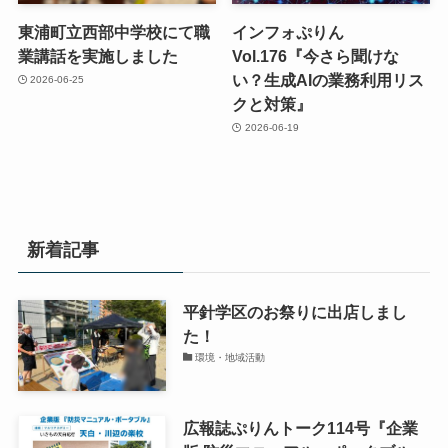
東浦町立西部中学校にて職
インフォぷりん
業講話を実施しました
Vol.176『今さら聞けな
い？生成AIの業務利用リス
2026-06-25
クと対策』
2026-06-19
新着記事
平針学区のお祭りに出店しまし
た！
環境・地域活動
広報誌ぷりんトーク114号『企業