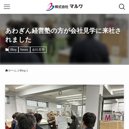
あわぎん経営塾の方が会社見学に来社さ
れました
Blog
News
会社見学
ホーム
Blog