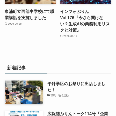
東浦町立西部中学校にて職
インフォぷりん
業講話を実施しました
Vol.176『今さら聞けな
い？生成AIの業務利用リス
2026-06-25
クと対策』
2026-06-19
新着記事
平針学区のお祭りに出店しまし
た！
環境・地域活動
広報誌ぷりんトーク114号『企業