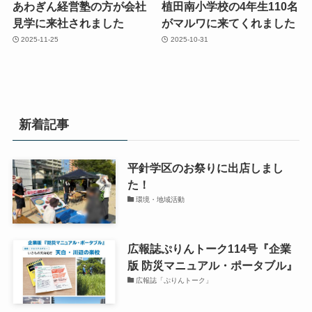
あわぎん経営塾の方が会社
植田南小学校の4年生110名
見学に来社されました
がマルワに来てくれました
2025-11-25
2025-10-31
新着記事
平針学区のお祭りに出店しまし
た！
環境・地域活動
広報誌ぷりんトーク114号『企業
版 防災マニュアル・ポータブル』
広報誌「ぷりんトーク」