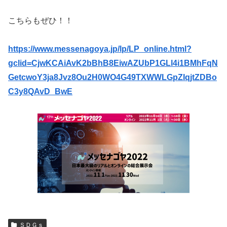
こちらもぜひ！！
https://www.messenagoya.jp/lp/LP_online.html?
gclid=CjwKCAiAvK2bBhB8EiwAZUbP1GLl4i1BMhFqN
GetcwoY3ja8Jvz8Ou2H0WO4G49TXWWLGpZIqjtZDBo
C3y8QAvD_BwE
ＳＤＧｓ