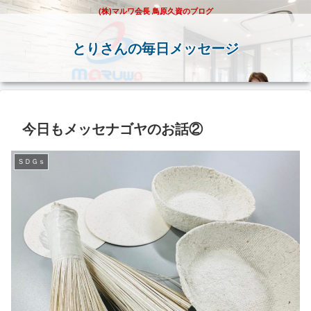
(株)マルワ会長 鳥原久資のブログ
とりさんの毎日メッセージ
今日もメッセナゴヤのお話②
ＳＤＧｓ