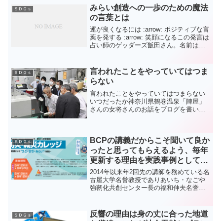
みらい創造への一歩のための魔法
ＳＤＧｓ
の言葉とは
運が良くなるには :arrow: ポジティブな言
葉を発する :arrow: 笑顔になるこの発言は
占い師のゲッダーズ飯田さん。名前は存
じ上げていましたが、何者かは知りませ
んでした。先日サワコの朝に出演したの
を偶然見かけて初めて占い師であるこ
言われたことをやっていてはつま
ＳＤＧｓ
と...
らない
言われたことをやっていてはつまらない
いつだったか神奈川県鶴巻温泉「陣屋」
さんの女将さんのお話をブログを書いた
事があります。詳しくはこちらこの女将
の事が改めて先日取り上げられていまし
た。その中で彼女が語っていた事が冒頭
BCPの講義だからこそ聞いて良か
の言葉です。そしてもう一...
ＳＤＧｓ
ったと思ってもらえるよう、毎年
更新する理由を実践事例として伝
えています
2014年以来年2回先の講師を務めている名
古屋大学名誉教授でありあいち・なごや
強靭化共創センター長の福和伸夫名誉教
授の依頼によるものだ2011年に名古屋商
工会議所主催の企業防災講演会でご縁を
いただいた2011年10月のシート↓↓↓事業
反響の理由は身の丈に合った地道
ＳＤＧｓ
継続計...