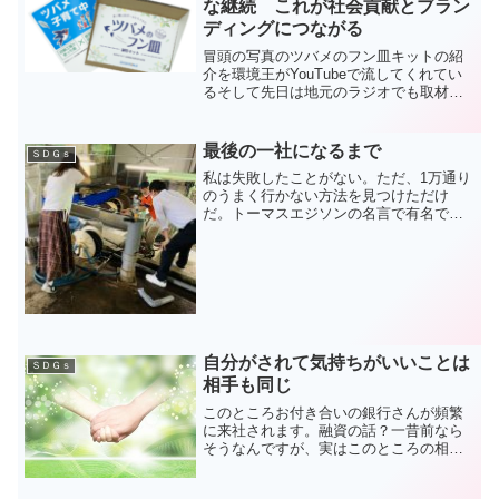
な継続 これが社会貢献とブラン
ディングにつながる
冒頭の写真のツバメのフン皿キットの紹
介を環境王がYouTubeで流してくれてい
るそして先日は地元のラジオでも取材を
いただいた地元テレビ局から連絡があり
ただいま準備中だここまで取り上げられ
るとは全くの想定外 8-Oツバメの巣で困
最後の一社になるまで
ＳＤＧｓ
っている話は聞...
私は失敗したことがない。ただ、1万通り
のうまく行かない方法を見つけただけ
だ。トーマスエジソンの名言で有名で
す。同じような言葉をドクター中松が言
っています。自分の発明はすべてうまく
いった。なぜなら成功するまでギブアッ
プしないからだ共通するのは...
自分がされて気持ちがいいことは
ＳＤＧｓ
相手も同じ
このところお付き合いの銀行さんが頻繁
に来社されます。融資の話？一昔前なら
そうなんですが、実はこのところの相談
は全く違います。特に感じるのはSDGsの
関係。ご存知でしょうか？昨年秋以降、