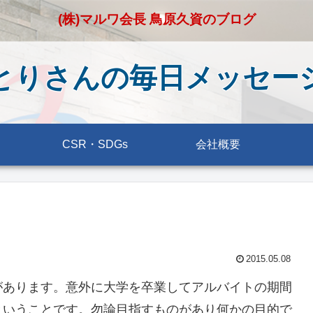
(株)マルワ会長 鳥原久資のブログ
とりさんの毎日メッセー
CSR・SDGs
会社概要
2015.05.08
があります。意外に大学を卒業してアルバイトの期間
ということです。勿論目指すものがあり何かの目的で