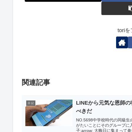
tor
関連記事
LINEから元気な恩師
日 記
べきだ
NO.5698中学校時代の同級
がたいことにそのグループに入れ
子:arrow: 大晦日に集まって参拝