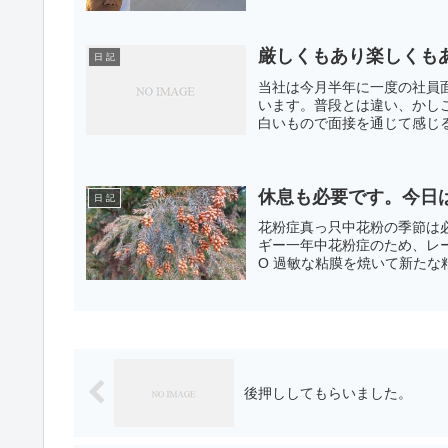
厳しくもあり楽しくも
日 記
当社は今月半年に一度の社員
います。普段とは違い、かし
白いもので面接を通じて感じる
休息も必要です。今日
日 記
花粉症真っ只中花粉の季節は
ギー一年中花粉症のため、レー
O 過敏な粘膜を焼いて新たな
後押ししてもらいました。