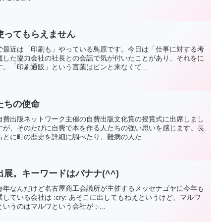
使ってもらえません
で最近は「印刷も」やっている鳥原です。今日は「仕事に対する考
魔した協力会社の社長との会話で気が付いたことがあり、それをに
。「印刷通販」という言葉はピンと来なくて...
たちの使命
自費出版ネットワーク主催の自費出版文化賞の授賞式に出席しまし
すが、そのたびに自費で本を作る人たちの強い思いを感じます。長
とに町の歴史を詳細に調べたり、難病の人た...
展。キーワードはバナナ(^^)
毎年なんだけど名古屋商工会議所が主催するメッセナゴヤに今年も
している会社は :cry: あそこに出してもねえというけど、マルワ
うのはマルワという会社が ;-...