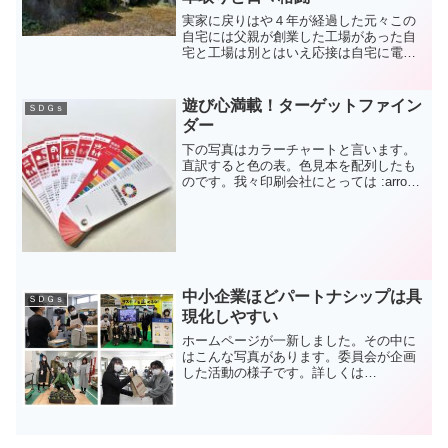
実家に戻りはや４年が経過した元々この
自宅には父親が創業した工場があった自
宅と工場は別とはいえ応接は自宅に電話
も自宅と会社が当時同じ番号だったこと
もあり電話に出るのが嫌だった今の場所
に工場を移したのが自分が21歳の今から
遊び心満載！ターゲットファイン
ＳＤＧｓ
46年前。そこから今の...
ダー
下の写真はカラーチャートと言います。
直訳すると色の表。色見本を配列したも
のです。我々印刷会社にとっては :arrow:
色のチェックやデザイン上での色指
定 :arrow: お客様との色合いの打ち合わせ
でなくてはならないものです。さてそれ
では...
中小企業ほどパートナシップは具
ＳＤＧｓ
現化しやすい
ホームページが一新しました。その中に
はこんな写真があります。委員会が企画
した活動の様子です。詳しくは
↓↓↓↓↓↓↓↓↓来週の委員会発表会まで一週
間程と迫ってきました。普段の仕事を抱
えながら社員は大変です。さてそんな彼
らに追い討ちをかけるよう...