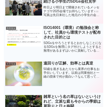
続ける小学生のSDGs会社見学
昨日より明日まで開催されているメッセ
ナゴヤ2025会場でお待ちしています↓↓↓
写真は先日来社した地元の小学生の会社
見学昨年からスタートしたイベントであ
るなごや環境大学では小学生を対象に自
分たちの周りにある会社のSDGsの取り組
ISO14001（環境）の勉強会と称
ＳＤＧｓ
みを学習しよう...
して、社員から環境テストが配布
された目的とは
SDGsをやろうとするとおかしなことにな
るSDGsを無理にタグ付けしようとすると
無理があるまずはいかに貢献しているに
視点を移すことだ。自燃社員づくりに邁
進する印刷会社の後継社長の今日のメッ
セージ冒頭の写真は社内でのISO14001の
遠回りが正解、効率とは真逆
ＳＤＧｓ
環境テス...
50歳を過ぎるあたりから業界の仕事をお
手伝いしています。以前は同業他社と一
緒の団体で何が面白い？なんて思ってい
ました。先輩から手伝って欲しいと言わ
れて、気がつけば15年近く経ってしまい
ました。組織の活性化の委員会に関わっ
て欲しい会長の要請で...
雑草という名の草はないというけ
ＳＤＧｓ
れど、立派な庭も今からの季節は
草取りと日々格闘