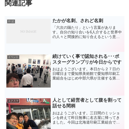
関連記事
たかが名刺、されど名刺
日 記
「六次の隔たり」という言葉がありま
す。自分の知り合いを6人介すると世界中
の人々と間接的に知り合えるという意味
です。「友達の友達は…」というタモリ
の番組での言葉がありますが、そういっ
た感覚を覚える時があります。昨日訪問
したお客様が私の名刺を見...
続けていく事で認知される･･･ポ
イベント
スターグランプリが今日からです
おはようございます。本日から２７日の
日曜日まで愛知県美術館で愛知県印刷工
業組合をはじめ中部六県が主催する第７
回ポスターグランプリの展示が行われま
す。高校生から社会人までの作品が一堂
に会する展示会です。７年前に愛知県だ
けでスタートしたこのポス...
人として経営者として腹を割って
エクスマ
話せる間柄
おはようございます。三日間のミッショ
ンを終えて昨日無事に名古屋に帰ってき
ました。今回は北海道印刷工業組合での
新年の大切な講演というミッションもあ