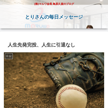
(株)マルワ会長 鳥原久資のブログ
とりさんの毎日メッセージ
人生先発完投、人生に引退なし
日 記