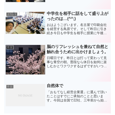
りましたが、もう一つ仲間にも合うこと
も目的でした。半年間一緒に勉強した仲
間とはなかなか勉強の期間...
中学生を相手に話をして盛り上が
イベント
ったのは…(^^;)
おはようございます。名古屋で印刷会社
を経営する鳥原です。そして昨日に引き
続き今日も中学生を相手に授業に午後か
ら出かけます。中学生から「働く」こと
について考える…いやぁいまどきの中学
生は大変ですねぇ。昨日は南知多町の豊
脳のリフレッシュを兼ねて自然と
日 記
浜中学校でした。豊浜中学...
触れ合うために出かけましょう。
日曜日です。昨日とは打って変わって見
事な青空の朝。普段なら休日を如何に楽
しむかとワクワクするはずですがいつも
と勝手が違うのは新型コロナウイルスの
影響。流石に緊急事態宣言はないもの
の、先週は経済にも影響が出始め株価も
暴落 :cry: 早めの収...
自然体で
日 記
「おもてなし経営企業選」に選んで頂い
たことはすでにご承知のことと思いま
す。今回は全国で22社、三年前から始ま
ったこの表彰で計100社が選出されまし
た。全国の企業数３８０万社のうちの1社
ですので、とても光栄なことです。先日