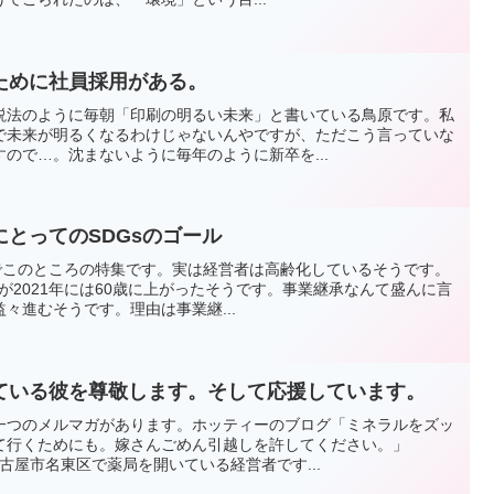
ために社員採用がある。
説法のように毎朝「印刷の明るい未来」と書いている鳥原です。私
で未来が明るくなるわけじゃないんやですが、ただこう言っていな
ので…。沈まないように毎年のように新卒を...
とってのSDGsのゴール
聞でこのところの特集です。実は経営者は高齢化しているそうです。
れが2021年には60歳に上がったそうです。事業継承なんて盛んに言
々進むそうです。理由は事業継...
ている彼を尊敬します。そして応援しています。
一つのメルマガがあります。ホッティーのブログ「ミネラルをズッ
て行くためにも。嫁さんごめん引越しを許してください。」
う名古屋市名東区で薬局を開いている経営者です...