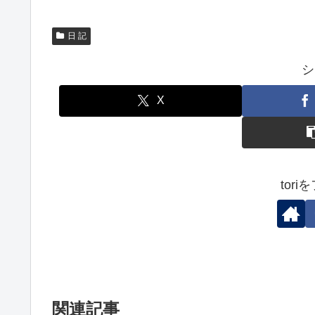
日 記
シ
X
tor
関連記事