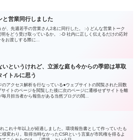
ンと営業同行しました
が、先週若手の営業さん2名に同行した。 :-) どんな営業トーク
の説明をどう受け取っているか。 :-D 社内に正しく伝えるだけの応対
ーをお渡しする際に...
ないというけれど、立派な庭も今からの季節は草取
タイトルに思う
ジのアクセス解析を行なっている●ウェブサイトの閲覧された回数
ェブサイトのページを閲覧した後に次のページに遷移せずサイトを離
毎月担当者から報告がある当然ブログの閲...
してかれこれ十年以上が経過しました。環境報告書として作っていたも
に様変わり。取得当時なかったCSRという言葉が市民権を得るよ
てこられたのは、「環境」という目...