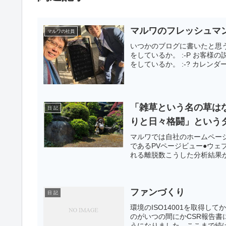
マルワのフレッシュマ
マルワの社員
いつかのブログに書いたと思う
をしているか。 :-P お客様
をしているか。 :-? カレンダ
「雑草という名の草は
日 記
りと日々格闘」という
マルワでは自社のホームペー
であるPVページビュー●ウ
れる離脱数こうした分析結果が
ファンづくり
日 記
環境のISO14001を取得
のがいつの間にかCSR報告書
うになりました。ここまで続け