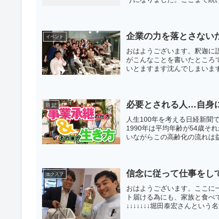
企業の力を落とさない
イベント
おはようございます。釈迦に
がこんなことを書いたところ
いとますます沈んでしまいます
必要とされる人…自身に
日 記
人生100年を考える日経新
1990年は平均年齢が54歳そ
いながらこの高齢化の流れは益
信念に従って仕事をし
エクスマ
おはようございます。ここに
ト届ける為にも、家族と食べ
↓↓↓↓↓↓↓堀田泰宏さんとい