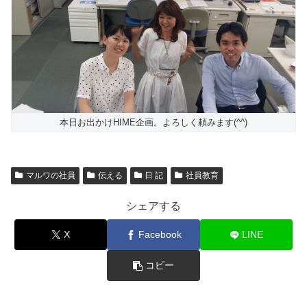
本日お出かけHIME企画。よろしく頼みます(^^)
マルワの社員
伝える
日 記
社員教育
シェアする
X
Facebook
LINE
コピー