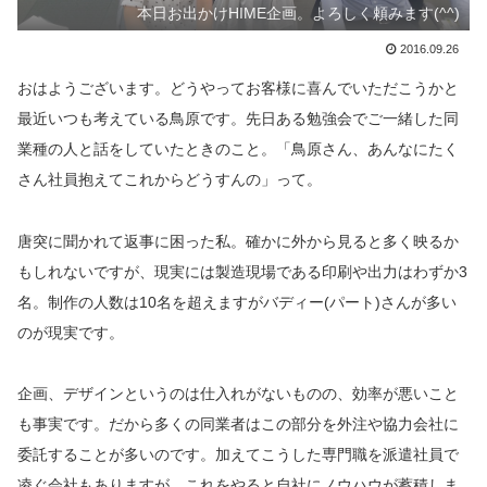
本日お出かけHIME企画。よろしく頼みます(^^)
2016.09.26
おはようございます。どうやってお客様に喜んでいただこうかと
最近いつも考えている鳥原です。先日ある勉強会でご一緒した同
業種の人と話をしていたときのこと。「鳥原さん、あんなにたく
さん社員抱えてこれからどうすんの」って。
唐突に聞かれて返事に困った私。確かに外から見ると多く映るか
もしれないですが、現実には製造現場である印刷や出力はわずか3
名。制作の人数は10名を超えますがバディー(パート)さんが多い
のが現実です。
企画、デザインというのは仕入れがないものの、効率が悪いこと
も事実です。だから多くの同業者はこの部分を外注や協力会社に
委託することが多いのです。加えてこうした専門職を派遣社員で
凌ぐ会社もありますが、これをやると自社にノウハウが蓄積しま