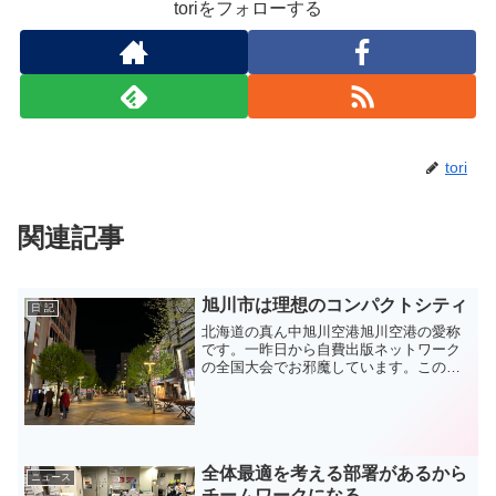
toriをフォローする
tori
関連記事
旭川市は理想のコンパクトシティ
日 記
北海道の真ん中旭川空港旭川空港の愛称
です。一昨日から自費出版ネットワーク
の全国大会でお邪魔しています。この全
国大会は毎回会員の地元で開催。今回は
お初の旭川市。北海道には何度もお邪魔
しています。しかし、札幌や函館、登別
温泉、網走など観光地とい...
全体最適を考える部署があるから
ニュース
チームワークになる