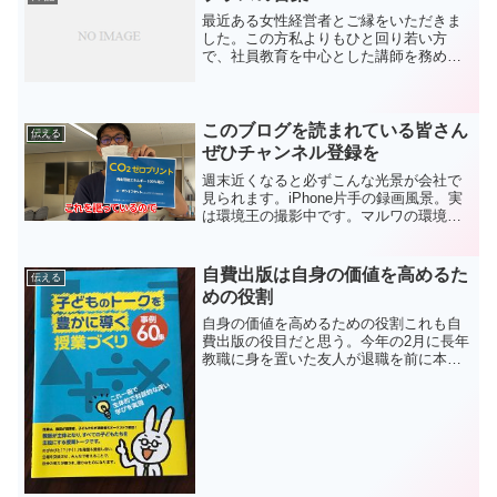
最近ある女性経営者とご縁をいただきま
した。この方私よりもひと回り若い方
で、社員教育を中心とした講師を務めて
います。学生時代に親の仕事の関係で大
学を中退することとなりましたが一念発
起してCAに。その後独立して今に至って
います。実はこの女性には...
このブログを読まれている皆さん
伝える
ぜひチャンネル登録を
週末近くなると必ずこんな光景が会社で
見られます。iPhone片手の録画風景。実
は環境王の撮影中です。マルワの環境活
動を発信したい…環境負荷低減委員会の
メンバーからの熱いメッセージでスター
トしたマルワのYouTubeチャンネル環境
自費出版は自身の価値を高めるた
伝える
王 :arr...
めの役割
自身の価値を高めるための役割これも自
費出版の役目だと思う。今年の2月に長年
教職に身を置いた友人が退職を前に本を
作りたいと連絡があった。持つべき友と
言うべきか、ありがたい電話である。な
んでも最初は教育関係の出版会社にも顔
があるため、そこからの...