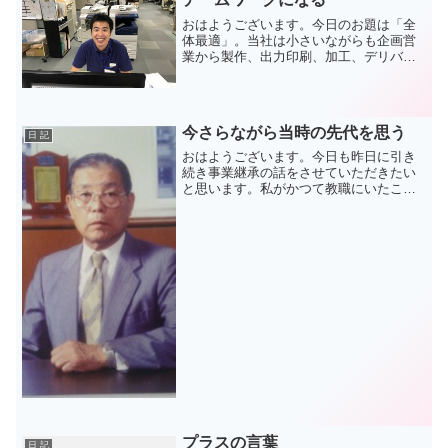
おはようございます。今日のお題は「全
体最適」。当社は小さいながらも企画営
業から製作、出力印刷、加工、デリバリ
といった部署を抱えています。それを支
えるのが「工務」言葉を変えれば「生産
管理」です。ただ当社の生産管理は現場
の進捗状況さえ見ていれば...
今さらながら当時の先代を思う
日 記
おはようございます。今日も昨日に引き
続き事業継承の話をさせていただきたい
と思います。私がかつて教職にいたこと
はご存知の方も多いと思います。実際に
は8年間教壇に立っていました。教職につ
いたのは「継ぎたくなかった」からで
す。先代である父親もわた...
プラスの言葉
日 記