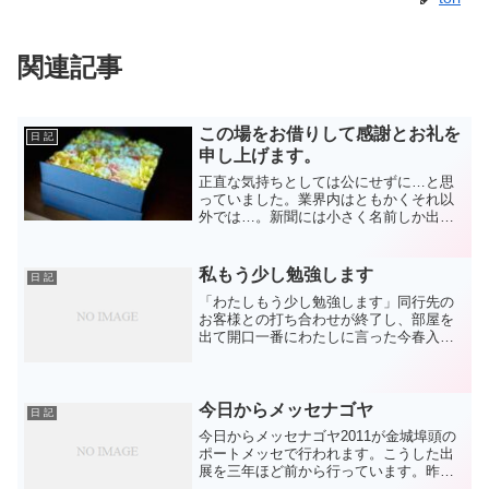
関連記事
この場をお借りして感謝とお礼を
日 記
申し上げます。
正直な気持ちとしては公にせずに…と思
っていました。業界内はともかくそれ以
外では…。新聞には小さく名前しか出な
かったので、知らない人が多いはずと高
を括っていたのですが…。ところがま
ぁ、たくさんの電報やお祝いや関係の仕
私もう少し勉強します
日 記
事を生業とするお店からたく...
「わたしもう少し勉強します」同行先の
お客様との打ち合わせが終了し、部屋を
出て開口一番にわたしに言った今春入社
のわが社の新卒君。客先でたまたま聞い
た情報が、当社が力を入れているものに
関係していたのでアポなしで訪れた他部
署を出た時のことです。「...
今日からメッセナゴヤ
日 記
今日からメッセナゴヤ2011が金城埠頭の
ポートメッセで行われます。こうした出
展を三年ほど前から行っています。昨年
からはこのメッセに出展することになり