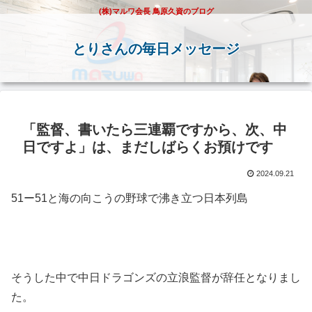
(株)マルワ会長 鳥原久資のブログ
とりさんの毎日メッセージ
「監督、書いたら三連覇ですから、次、中
日ですよ」は、まだしばらくお預けです
2024.09.21
51ー51と海の向こうの野球で沸き立つ日本列島
そうした中で中日ドラゴンズの立浪監督が辞任となりまし
た。