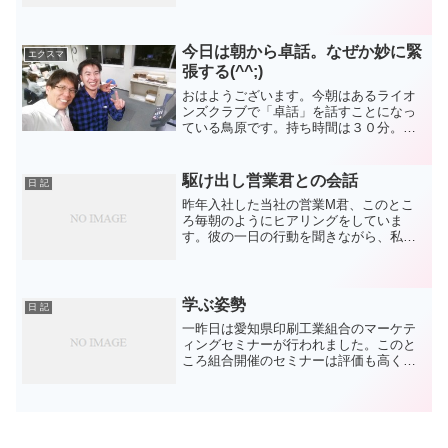
ました。名古屋商工会議所が主催という
事で会議所自体も見学ツアーを主催し、
多くの方が足を運びま...
今日は朝から卓話。なぜか妙に緊
エクスマ
張する(^^;)
おはようございます。今朝はあるライオ
ンズクラブで「卓話」を話すことになっ
ている鳥原です。持ち時間は３０分。な
んだか一昨日まで四苦八苦していた「エ
ヴァンジェリストコース」の復習になっ
ちゃいましたぁ。いい発表ができますで
駆け出し営業君との会話
日 記
しょうか。ところで今日は...
昨年入社した当社の営業M君、このとこ
ろ毎朝のようにヒアリングをしていま
す。彼の一日の行動を聞きながら、私が
気づいた部分をフィードバックして行く
のが目的です。新卒の営業はこのところ
ずっとこうした早朝面接をしています。
その彼が少しずつですが、気...
学ぶ姿勢
日 記
一昨日は愛知県印刷工業組合のマーケテ
ィングセミナーが行われました。このと
ころ組合開催のセミナーは評価も高く、
毎回定員オーバーの状態がおかげさまで
続いています。今回のセミナーも営業向
けということもあり、熱心な参加者での
講義でした。「熱心」どう...