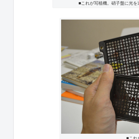
■これが写植機。硝子盤に光を
■これ