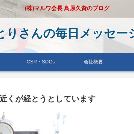
(株)マルワ会長 鳥原久資のブログ
とりさんの毎日メッセー
CSR・SDGs
会社概要
年近くが経とうとしています