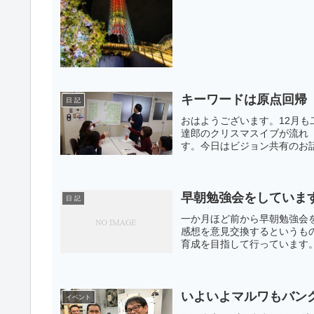
キーワードは原点回帰
日 記
おはようございます。12月
達郎のクリスマスイブが流れ
す。今日はビジョン共有のお話
早朝勉強会をしていま
日 記
一か月ほど前から早朝勉強会
感想を意見交換するというも
育成を目指して行っています。
いよいよマルワもバング
イベント