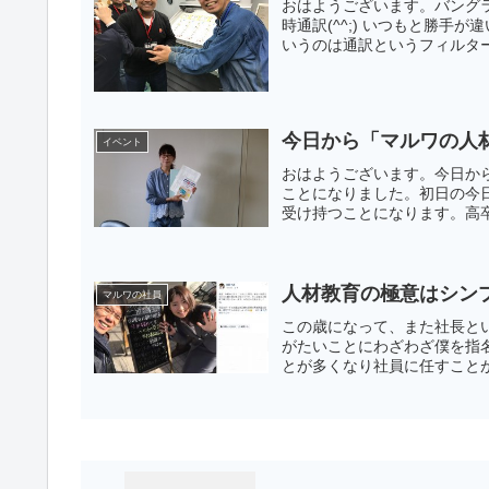
おはようございます。バング
時通訳(^^;) いつもと勝
いうのは通訳というフィルター
今日から「マルワの人
イベント
おはようございます。今日か
ことになりました。初日の今
受け持つことになります。高卒
人材教育の極意はシン
マルワの社員
この歳になって、また社長と
がたいことにわざわざ僕を指
とが多くなり社員に任すことが