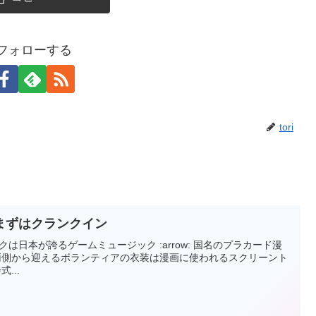
iをフォローする
tori
まずはクランクイン
ジックは日本が誇るゲームミュージック :arrow: 国名のプラカード漫
選手を両側から迎えるボランティアの衣装は漫画に使われるスクリーント
...