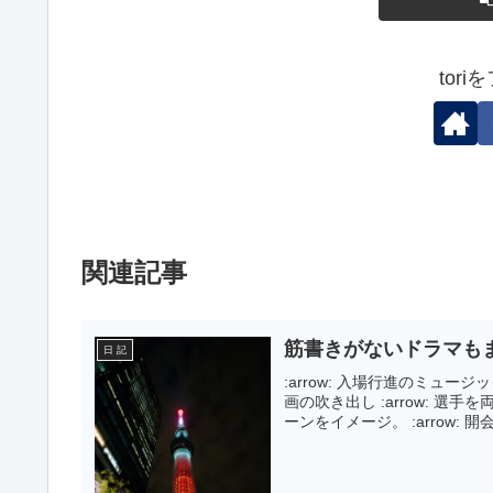
tor
関連記事
筋書きがないドラマも
日 記
:arrow: 入場行進のミュー
画の吹き出し :arrow: 
ーンをイメージ。 :arrow: 開会式