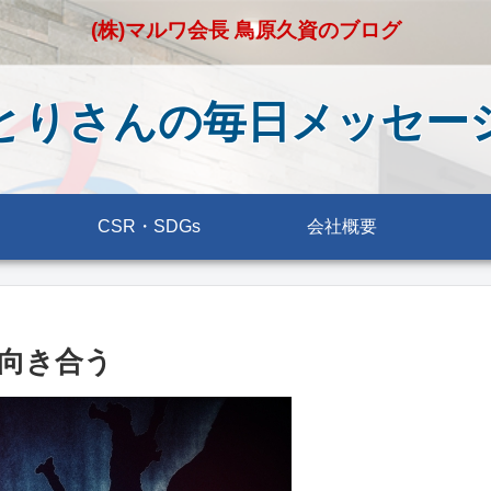
(株)マルワ会長 鳥原久資のブログ
とりさんの毎日メッセー
CSR・SDGs
会社概要
向き合う