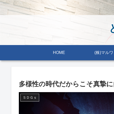
HOME
(株)マルワ
多様性の時代だからこそ真摯に
ＳＤＧｓ