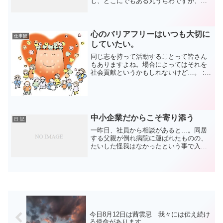
し、どこにでもある丸うちわですが、実
は先日書いたとおりこれも当社のプロジ
ェクトの一環です。ハートのイラストは
ご縁のできたイラストレーター茶畑和也
さんの作品。このハー...
心のバリアフリーはいつも大切に
仕事観
していたい。
同じ志を持って活動することって皆さん
もありますよね。場合によってはそれを
社会貢献というかもしれないけど…。 :-D
〇〇の人たちに役に立ちたい。 :-D 〇〇
をもっとより良くしたい。そんな志を持
った人たちがセミナーを開いたり、勉強
会を開催し...
中小企業だからこそ寄り添う
日 記
一昨日、社員から相談があると…。同居
する父親が倒れ病院に運ばれたものの、
たいした怪我はなかったという事で入院
する事が出来ず自宅に戻ってきたとのこ
と。高齢の為、介護の準備の為にしばら
く家の事を優先させてほしいとの相談こ
とでした。とうとうそんな...
今日8月12日は茜雲忌 我々には伝え続け
る使命があります