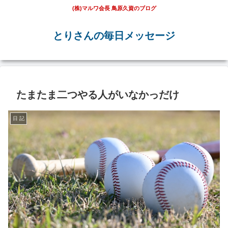
(株)マルワ会長 鳥原久資のブログ
とりさんの毎日メッセージ
たまたま二つやる人がいなかっだけ
日 記