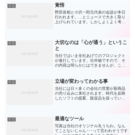
覚悟
日 記
野田首相と小沢一郎元代表の会談が本日
行われます。…とニュースで大きく取り
上げられています。しかしよくよく考え
ると一国の首相が先輩議員とはいえ一議
員に会うために「お伺い」する絵は如何
なものか…と思うのは私だけではないと
思います。消費増税の意見...
大切なのは「心が通う」というこ
日 記
と
当社ではいま全社あげてのプロジェクト
が進行しています。社外秘ですので、そ
の内容は明らかにはできませんが、この
プロジェクトを進行するにあたって活躍
しているのがSNSです。プロジェクト専
用の「フェイスブックページ」を作成
立場が変わってわかる事
日 記
し、そこに社員が書き込め...
当社には日々多くの会社の営業が新商品
の売り込みに来社されます。時代を反映
したソフトの提案、販促品を扱っている
関係で、多くの商材も持ち込まれます。
情報に対しては何ら制限をしていません
ので、なるべくそうした方にはお会いす
るようにしています。当社...
最適なツール
日 記
写真は当社のオリジナル丸うちわ。なん
てことないじゃん･･･って言われそうです