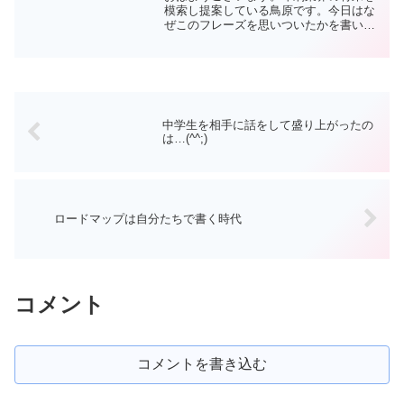
模索し提案している鳥原です。今日はな
ぜこのフレーズを思いついたかを書いて
みたいと思います。その一つがニュース
ペーパーです。今日はそのお話をしたい
と思います。□印刷業界って案外ハイテク
世界です印刷業界の規模...
中学生を相手に話をして盛り上がったの
は…(^^;)
ロードマップは自分たちで書く時代
コメント
コメントを書き込む