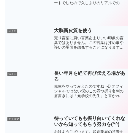
ートでしたので久しぶりのリアルでの講
義です。それも中学生の授業。ここ数
年、毎年勤労体験の事前オリエンテーシ
ョンとして現役の社長さんからのお話と
いう事で呼んでいただいて...
大脳新皮質を使う
伝える
売り言葉に買い言葉あまりいい印象の言
葉ではありません。この言葉は揉め事や
諍いの場面を想像することになります。
実はこの言葉を使う時はほとんど脳を使
わないそうです。従って怒りの感情はそ
のまま同じ感情として相手に返すそうで
す。コミュニケーションが...
長い年月を経て再び伝える場があ
伝える
る
先生をやってみえたのですね :-D オフィ
シャルではない僕のこの四つ折り名刺の
肩書きには「元学校の先生」と書かれて
あります。父親の会社をどうしても継ぎ
たくなくて進んだ教職。しかしながら結
果後継者となり、今に至るわけですが、
この歳になって多く...
待っていてもも振り向いてくれな
エクスマ
いから知ってもらう努力を(^^)
おはようございます。印刷業界の将来を