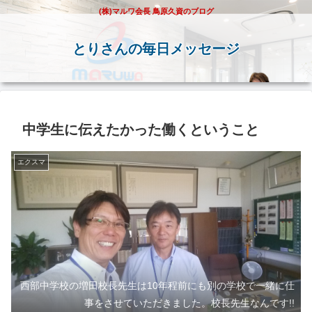
(株)マルワ会長 鳥原久資のブログ
とりさんの毎日メッセージ
中学生に伝えたかった働くということ
エクスマ
西部中学校の増田校長先生は10年程前にも別の学校で一緒に仕
事をさせていただきました。校長先生なんです!!