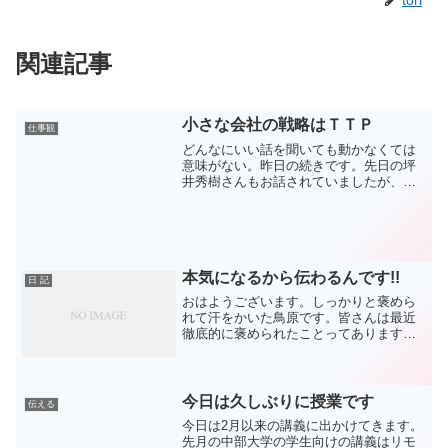
tori
関連記事
小さな会社の戦略はＴＴＰ
仕事観
どんなにいい話を聞いても動かなくては
意味がない。昨日の続きです。先日の坪
井秀樹さんもお話されていましたが、最
近色々な研修に出かけて気づくことは、
この言葉を講師の方がよく使われるこ
と。そしてそれはまさに的を得ていると
も思っている。講演後、10...
本気になるから伝わるんです!!
日 記
おはようございます。しっかりと褒めら
れて汗をかいた鳥原です。皆さんは最近
徹底的に褒められたことってあります
か。そしてその褒められている感覚を肌
で感じたことはあるでしょうか。本気の
言葉で褒められるのは心の底から伝わり
全身から汗が出ます。先日参...
今日は久しぶりに授業です
伝える
今日は2月以来の講義に出かけてきます。
先月の中部大学の学生向けの講義はリモ