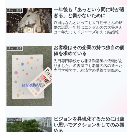
代が健在の時も自身が立案していまし
た。その為に計画書策定のセミナーには
一年後も「あっという間に時が過
みらい創造
数多く受講しています。計...
ぎる」と書かないために
昨日はなんといっても大谷翔平さんの結
婚の話題一年前はエンゼルスの大谷さん
は一年たってドジャーズ加えて結婚報
告！！さすがにここまでの予想は描いて
はいなかったのでは…。さて写真はご存
知の通り札幌時計台。一年前の3月1日に
お客様はその企業の持つ独自の価
みらい創造
撮影したものです。ちょう...
値を求めている
先日専門学校から非常勤講師の依頼があ
りました。名古屋でも老舗の名の通った
専門学校です。経済学の講義で実際の経
営計画を実例に生徒たちの疑似体験をフ
ォローしていく指導が今回の依頼で
す。 ;-) 非常勤講師なのでスポットで入れ
ば良いだろう？ぐらい...
ビジョンを具現化するためには熱
みらい創造
い思いでアクションをしてのみ掴
める