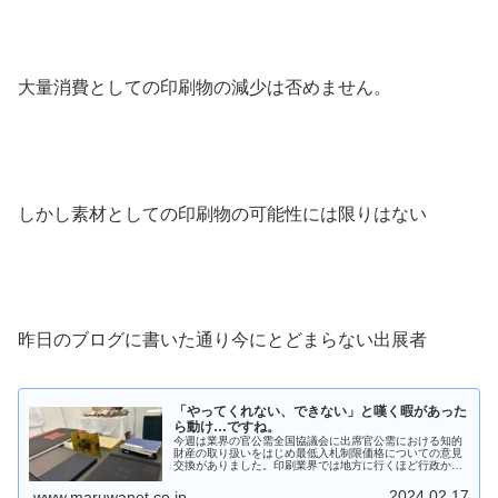
大量消費としての印刷物の減少は否めません。
しかし素材としての印刷物の可能性には限りはない
昨日のブログに書いた通り今にとどまらない出展者
「やってくれない、できない」と嘆く暇があった
ら動け…ですね。
今週は業界の官公需全国協議会に出席官公需における知的
財産の取り扱いをはじめ最低入札制限価格についての意見
交換がありました。印刷業界では地方に行くほど行政から
の仕事は切っても切れないご縁しかし現実は:arrow: 知的財
産の所有権は有無を言わ...
2024.02.17
www.maruwanet.co.jp