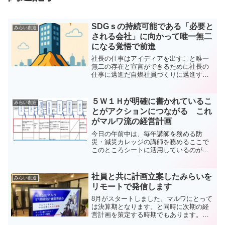
SDGｓの持続可能である「必要と
みらい創造
される会社」に向かって唯一無二
になる覚悟で前進
社長の仕事はアイディアを出すこと唯一
無二の存在と宣言ができるために社長の
仕事に邁進だ自燃社員づくりに邁進する
印刷会社の後継社長の今日のメッセージ
最近毎日のようにかかってくる業務提携
話:arrow: お宅の会社と業務提携を希望す
５Ｗ１Ｈが明確に書かれているこ
みらい創造
る会社さんがあ...
とがアクションにつながる これ
がマルワ流の経営計画
今日の午前中は、毎年講師を務める防
災・減災カレッジの講師を務めるここで
このところシートに活用しているのが冒
頭の写真弊社の経営計画書の一部だ全印
工連にCSR認定制度というのがある会社
が社会的責任を果たしていることを「第
社員と共に計画立案したみらいを
みらい創造
三者の認定」として示す制...
リモートで発信します
8月がスタートしました。マルワにとって
は決算期となります。と同時に次期の経
営計画を策定する時期でもあります。経
営計画は自身がこの会社に入って以来先