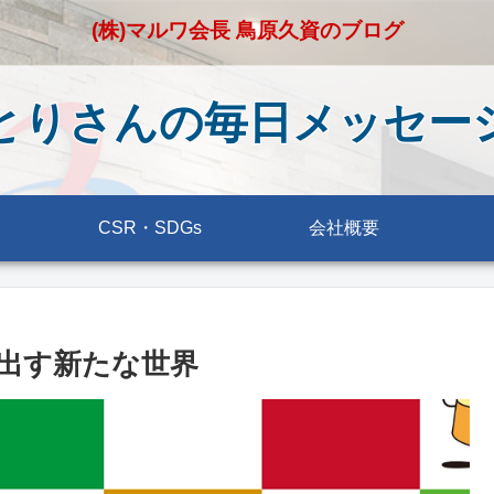
(株)マルワ会長 鳥原久資のブログ
とりさんの毎日メッセー
CSR・SDGs
会社概要
出す新たな世界