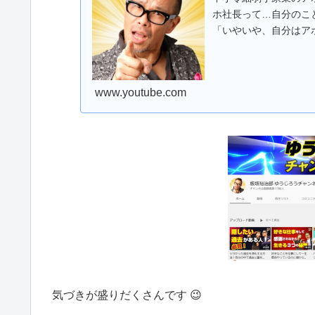
ホ社長って…自分のこ
「いやいや、自分はア
険。 自覚のないアホ社
www.youtube.com
気づきが盛りだくさんです 😉