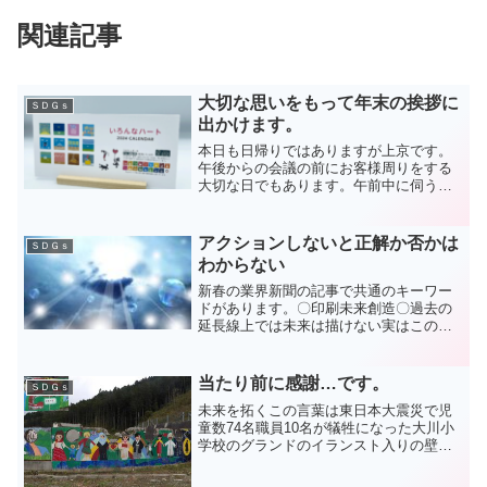
関連記事
大切な思いをもって年末の挨拶に
ＳＤＧｓ
出かけます。
本日も日帰りではありますが上京です。
午後からの会議の前にお客様周りをする
大切な日でもあります。午前中に伺うの
は海外企業のスタッフの日本滞在中のお
世話をする会社さん。コロナも戻り日本
に滞在する社員を派遣する海外法人が多
アクションしないと正解か否かは
ＳＤＧｓ
くなってきました。日本に...
わからない
新春の業界新聞の記事で共通のキーワー
ドがあります。〇印刷未来創造〇過去の
延長線上では未来は描けない実はこの言
葉は特段新しいものではありません。業
界では１０年以上も前から業態変革とい
う言葉がありました。1997年9兆円近くを
当たり前に感謝…です。
ＳＤＧｓ
ピークに印刷産業の...
未来を拓くこの言葉は東日本大震災で児
童数74名職員10名が犠牲になった大川小
学校のグランドのイランスト入りの壁面
に残されています。実は震災前にすでに
あったようです。明るい希望に満ちたこ