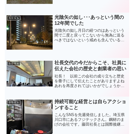
の言葉を前にまさか大きな犠牲が待ち構
えているとはなんとも...
光陰矢の如し･･･あっという間の
ＳＤＧｓ
12年間でした
光陰矢の如し月日の経つのはあっという
間で二度と戻ってこないから無為に送る
べきではないという戒めも含んでいる今
朝はこの言葉を実感しながら目が覚めま
した。12年間に渡って済んだこのマンシ
ョンも今日まで。昨晩の帰宅時のご近所
の山手通り。この景色が...
社長交代の今だからこそ、社員に
ＳＤＧｓ
伝えた会社の歴史と創業者の思い
社長！ 以前この会社の成り立ちと歴史
を冊子にして伝えたことがありますよね
あれを再度されてはいかがでしょうか？
昨年の夏にお嫁さんの会社の手伝いで退
社した弊社の社員から言われたことだ
「私の羅針盤」今から18年前に国際後継
持続可能な経営とは自らアクショ
ＳＤＧｓ
者フォーラムの二条ゼミを...
ンすること
こんなSNSを先週発信しました。埼玉県
川口市にあるフジテックさん。鋼材のま
げの会社です。藤田社長とは国際後継者
フォーラムでご縁をいただいた間柄そん
なご縁もあり息子同士も二条彪先生のも