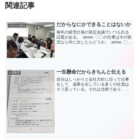
関連記事
だからなにかできることはないか
マルワの商品
毎年の経営計画の策定会議でいつも出る
話題がある。 :arrow: 〇〇の仕事は今の状
況なら外に出したらどうか。 :arrow: 〇〇
がないからこの部分が難しい。 :arrow: 〇
〇さんの抜ける穴はどうするこうした会
話が必ずある。当事者にと...
一生懸命だからきちんと伝える
社員教育
自分はしっかりと会社方針に沿って仕事
をして、成果を出している多くの社員は
そう思っている。それは当然であり、少
なくとも弊社ではいい加減な気持ちで仕
事をしている社員はいない。ところが社
員の思いと、会社の期待する、または同
僚の社員からの要望の期待...