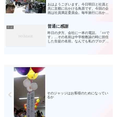
おはようございます。今日明日と社員と
共に京都に出かける鳥原です。今回の企
画は社員満足委員会。毎年旅行に出かけ
ていますが、今回は委員会企画での旅行
となりました。「なぜ京都?」よくわから
ないですが、でも社員と行くことがない
普通に感謝
日 記
ので気持ちは新鮮です。...
昨日の夕方、会社に一本の電話。「○○で
す」…その名前は中学校教諭の時に担任
した生徒の名前。なんでも私のブログを
読んで中学時代の同窓会があったことを
知ったとか…。彼はいま石川県で高校の
教師をしています。大学を出て民間に努
めた後に高校の教職試験...
そのジャッジはお客様のためになってい
るか