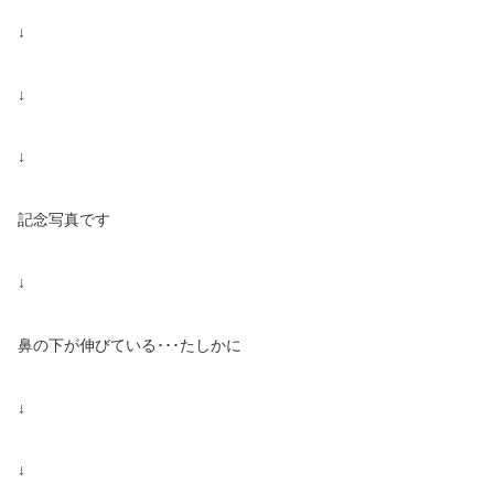
↓
↓
↓
記念写真です
↓
鼻の下が伸びている･･･たしかに
↓
↓