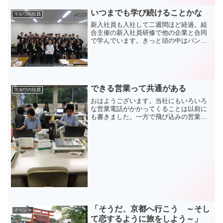
いつまでも学び続けることかな
マルワの社員
新入社員も入社して二週間ほど経過。組
合主催の新入社員研修で他の企業と合同
で学んでいます。きっと頭の中はパンク
でしょうね。ところで彼ら同様に先輩社
員も学ぶことは必要。いや、むしろ自ら
力をつける為の主体的な学びは絶対に必
須だと思うのです。もちろ...
できる営業って共通がある
マルワの社員
おはようございます。当社にもいろいろ
な営業電話がかかってくることは以前に
も書きました。一方で飛び込みの営業も
来ます。そして熱心に何度も足を運ぶ営
業の人もいます。多くの営業の人と会っ
ていると :cry: 取引があってもピンと来な
い人 :cry...
「そうだ、京都へ行こう ～そし
イベント
て恋するように旅をしよう～」