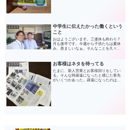
中学生に伝えたかった働くという
エクスマ
こと
おはようございます。三連休も終わり７
月も後半です。今週から子供たちは夏休
み、羨ましいなぁ。そんなことを久々に
実感した先週末の中学生への授業。「勤
労体験」を控えての心構えを話す大切な
ミッションでした。木曜日の豊浜中学校
お客様はネタを待ってる
エクスマ
に引き続き、翌日金曜日は...
たまに、新人営業とお客様回りをしてい
る。そんな時疎遠になったと感じた客先
がいくつかあった。疎遠になったのはい
ろんな事情があるが、かつてご縁があっ
たのも事実。「チョット立ち寄ってみよ
うか」と彼女を誘って思い切ってそこ
へ。 :-) 以前〇〇がお...