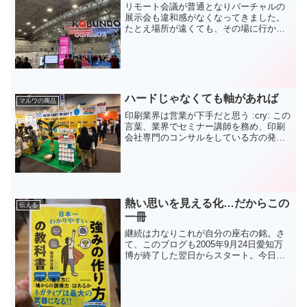
リモート会議が普通となりバーチャルの
展示会も違和感がなくなってきました。
たとえ場所が遠くても、その場に行かな
くても情報を取得できる時代となりまし
た。それでもやはりリアルはいい :-) そん
なことを改めて感じたのが昨日まで行わ
れていた光文堂の...
ハードじゃなくても軸があれば
マルワの商品
印刷業界は営業が下手だと思う :cry: この
言葉、業界でセミナー講師を務め、印刷
会社専門のコンサルをしている方の発言
だ。昨日もお会いし情報交換をさせてい
ただいた。その理由は :cry: 圧倒的に強い
ノウハウを持っても、ついつい目先の売
り上...
熱い思いを見える化…だからこの
伝える
一冊
継続は力なりこれが自分の座右の銘。さ
て、このブログも2005年9月24日愛知万
博が終了した翌日からスタート。今日で
3860回となりました！！ ;-) 土日意外ほぼ
毎日書いてきましたが、一昨年から毎日
書いています。土日以外？？わけわから
ん！！...