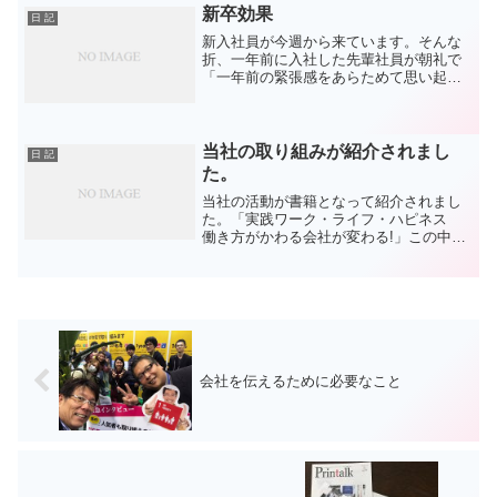
ュアル感覚を楽...
新卒効果
日 記
新入社員が今週から来ています。そんな
折、一年前に入社した先輩社員が朝礼で
「一年前の緊張感をあらためて思い起こ
した」と話をしていました。不思議なも
ので後輩ができると先輩社員がまた一つ
成長します。今まで後輩ができた社員は
その時点で顔つきが変わり...
当社の取り組みが紹介されまし
日 記
た。
当社の活動が書籍となって紹介されまし
た。「実践ワーク・ライフ・ハピネス
働き方がかわる会社が変わる!」この中で
当社が紹介されました。仕事と生活の両
立を指す言葉として「ワーク・ライフ・
バランス」という言葉はあります。2007
年には憲章まで出来...
会社を伝えるために必要なこと