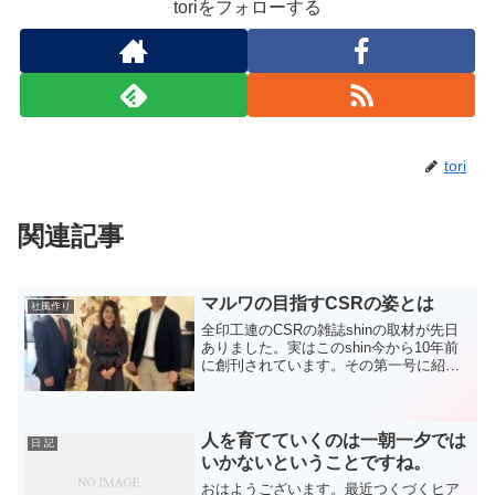
toriをフォローする
tori
関連記事
マルワの目指すCSRの姿とは
社風作り
全印工連のCSRの雑誌shinの取材が先日
ありました。実はこのshin今から10年前
に創刊されています。その第一号に紹介
いただいたのは当時の丸和印刷。そうで
す、弊社の当時の屋号であるマルワで
す。当日は全印工連の方から担当の委員
長である大阪の...
人を育てていくのは一朝一夕では
日 記
いかないということですね。
おはようございます。最近つくづくヒア