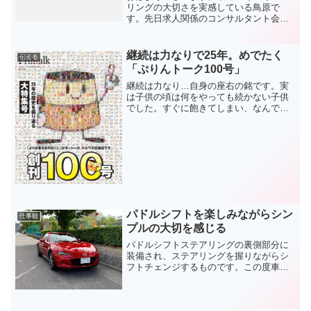
リングの大切さを実感している鳥原で
す。先日求人関係のコンサルタント会社
の社員が来社されて感じたことです。そ
の会社人材育成のコンサルタント企業で
あり採用から教育までのコンサルをして
継続は力なりで25年。めでたく
伝える
います。お二人来社され部下...
「ぷりんトーク100号」
継続は力なり…自身の座右の銘です。実
は子供の頃は何をやっても続かない子供
でした。すぐに飽きてしまい、なんでも
中途半 :cry: 中学時代の部活動も最初はバ
レーボール部。そもそも運動神経もたい
したことがない上に当時は9人制のバレー
ボール。身長...
パドルシフトを楽しみながらシン
仕事観
プルの大切を感じる
パドルシフトステアリングの裏側部分に
装備され、ステアリングを握りながらシ
フトチェンジするものです。この度車を
家人が手放すことtなりしばしパドルシフ
トを楽しんでみました。そのブログがこ
ちら↓↓↓↓↓↓パドルシフトはAT車でもマニ