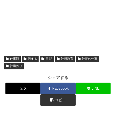
仕事観
伝える
日 記
社員教育
社長の仕事
社風作り
シェアする
X
Facebook
LINE
コピー