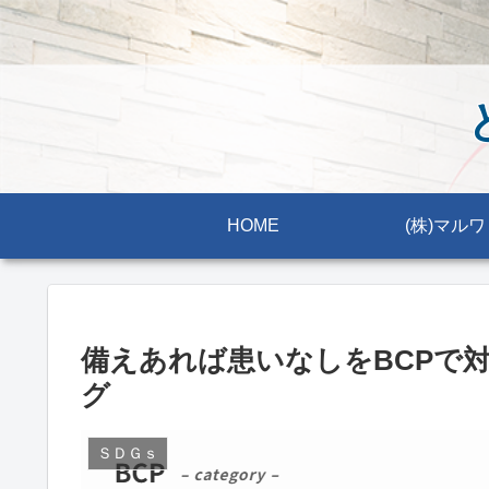
HOME
(株)マルワ
備えあれば患いなしをBCPで
グ
ＳＤＧｓ