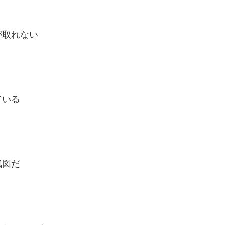
が取れない
ている
気図だ