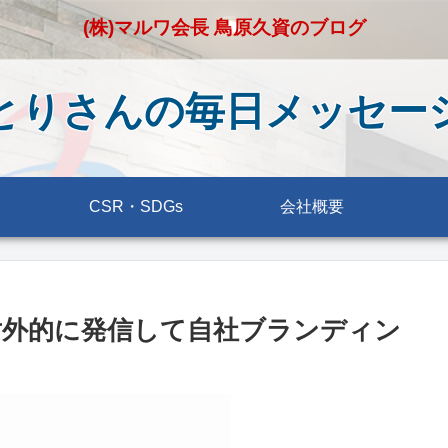
(株)マルワ会長 鳥原久資のブログ
とりさんの毎日メッセー
CSR・SDGs
会社概要
対外的に発信して自社ブランディン